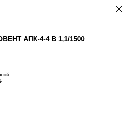
ЕНТ АПК-4-4 В 1,1/1500
яной
ий