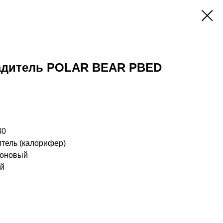
адитель POLAR BEAR PBED
30
итель (калорифер)
еоновый
ий