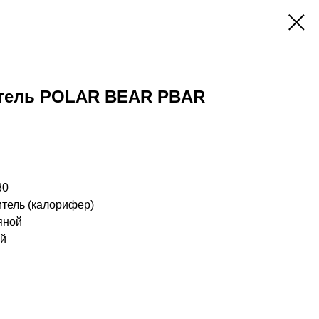
тель POLAR BEAR PBAR
30
итель (калорифер)
яной
ий