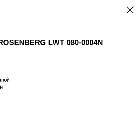
ROSENBERG LWT 080-0004N
яной
ий