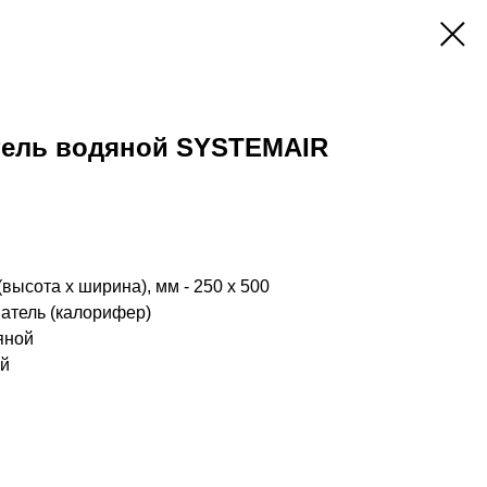
тель водяной SYSTEMAIR
высота x ширина), мм - 250 x 500
ватель (калорифер)
яной
ий