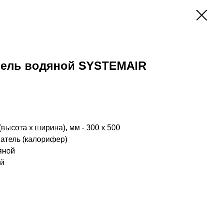
тель водяной SYSTEMAIR
высота x ширина), мм - 300 x 500
ватель (калорифер)
яной
ий