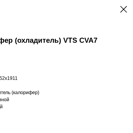
фер (охладитель) VTS CVA7
852x1911
итель (калорифер)
яной
ий