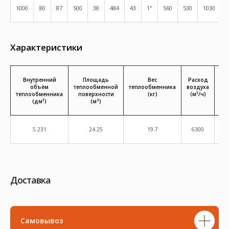
1000
80
87
500
38
484
43
1"
560
530
1030
1
Характеристики
Внутренний
Площадь
Вес
Расход
Те
объём
теплообменной
теплообменника
воздуха
теплообменника
поверхности
(кг)
(м³/ч)
(дм³)
(м²)
5.231
24.25
19.7
6300
Доставка
Самовывоз