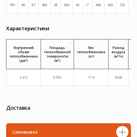
700
80
87
400
28
384
43
1"
440
420
720
800
Характеристики
Внутренний
Площадь
Вес
Расход
Те
объём
теплообменной
теплообменника
воздуха
теплообменника
поверхности
(кг)
(м³/ч)
(дм³)
(м²)
2.412
9.053
11.9
3528
Доставка
Самовывоз