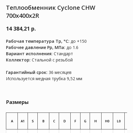
Теплообменник Cyclone CHW
700x400x2R
14 384,21
р.
Рабочая температура Тр, °C:
до +150
Рабочее давление Рр, МПа:
до 1.6
Вариант исполнения:
Стандарт
Коллектор:
Стальной с резьбой
Гарантийный срок:
36 месяцев
Используется медная трубка 9,52 мм
Размеры
A
A1
S
B
C
D
F
G
H
H0
L0
L1